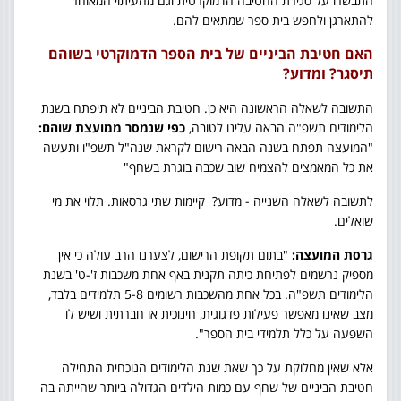
התבשרו על סגירת החטיבה הדמוקרטית וגם מהעיתוי המאוחר
להתארגן ולחפש בית ספר שמתאים להם.
האם חטיבת הביניים של בית הספר הדמוקרטי בשוהם
תיסגר? ומדוע?
התשובה לשאלה הראשונה היא כן. חטיבת הביניים לא תיפתח בשנת
הלימודים תשפ"ה הבאה עלינו לטובה,
כפי שנמסר ממועצת שוהם:
"המועצה תפתח בשנה הבאה רישום לקראת שנה"ל תשפ"ו ותעשה
את כל המאמצים להצמיח שוב שכבה בוגרת בשחף"
לתשובה לשאלה השנייה - מדוע? קיימות שתי גרסאות. תלוי את מי
שואלים.
גרסת המועצה:
"בתום תקופת הרישום, לצערנו הרב עולה כי אין
מספיק נרשמים לפתיחת כיתה תקנית באף אחת משכבות ז'-ט' בשנת
הלימודים תשפ"ה. בכל אחת מהשכבות רשומים 5-8 תלמידים בלבד,
מצב שאינו מאפשר פעילות פדגוגית, חינוכית או חברתית ושיש לו
השפעה על כלל תלמידי בית הספר".
אלא שאין מחלוקת על כך שאת שנת הלימודים הנוכחית התחילה
חטיבת הביניים של שחף עם כמות הילדים הגדולה ביותר שהייתה בה