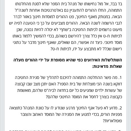
בד בבד, אל מול נחישותו של מנהל בית הספר שלא לסגת מהחלטתו
התמוהה, החלו ההורים להתעניין גם באלטרנטיבות אחרות לשנה"ל
הבאה. במנותק מאגף החינוך, פנו ההורים למוסדות חינוך באזור לברר
לגבי הרשמה לשנה הבאה. ההורים מצביעים על כך כי הטענה לפיה יש
מיעוט נרשמים לכיתות החטיבה ב'שחף' לא יכולה להיות נכונה, שכן
לכיתות ח-ט אין כלל צורך להירשם בשוהם, בכדי להמשיך ללמוד באותו
מוסד חינוכי. כיצד זה אפשרי, הם שואלים, שאגף חינוך מדבר על נתוני
רישום שכלל לא מתבצע על ידו, לכיתות ח-ט?
השתלשלות האירועים כפי שהיא מסופרת על ידי ההורים מעלה
שאלות מדאיגות:
1. מה פשר ההחלטה התמוהה להיכנס לתהליך של סגירת החטיבה
דווקא בשנה הכי מוצלחת של בית הספר? האם יתכן מצב שבו קבוצה
של עשרות ילדים שמגיעים כל יום בחדווה לביה"ס שלהם, מואשמת
כקבוצה בצורך לחסל את המוסד החינוכי שלהם?
2. מדוע לא פעל אגף החינוך מרגע שנודע לו על כוונת המנהל כתוצאה
מפניות הורים, בכדי למנוע את הסגירה של המוסד האהוב והצובר
פופולאריות?