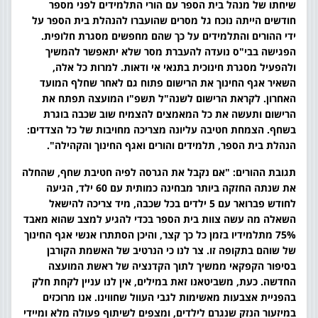
שיחתו של מנהל בית הספר עם הורי התלמידים לפני מספר
חודשים הייתה נוכח גל מסרים שהועברו להנהלת בית הספר על
ידי ההורים והתלמידים על כך שהם מחפשים מסגרת חלופית.
הפגישה בבי"ס נועדה להעברת מסר שלא יתאפשר להמשיך
ולהפעיל מסגרת חינוכית בתנאי אי ודאות. למרות כל אלה,
השאיר אגף החינוך את הרישום פתוח גם לאחר שחלף המועד
האחרון. לקראת הרישום לשנה"ל תשפ"ו המועצה תפתח את
הרישום ותעשה את כל המאמצים להצמיח שוב שכבה בוגרת
בשחף. הצמחת חטיבה עליונה מצריכה מחויבות של כל הצדדים:
הנהלת בית הספר, תלמידים והורים ואגף החינוך והקהילה
."
תגובת ההורים: "אם נקבל את הגרסה לפיה חטיבת שחף, שהחלה
את שנתה החזקה ביותר מבחינה כמותית עם 60 ילד, הגיעה
לחודש פברואר עם 5 ילדים בכל שכבה, מיד צריכה להישאל
השאלה מה עשה צוות בית הספר בכדי להגיע למצב שהוא מאבד
75% מתלמידיו בזמן כל כך קצר, והיכן הסתתרו אנשי אגף החינוך
של שוהם בתקופה זו. צר לנו כי הנרטיב של האשמת הקורבן
בסיפור הקפקאי ממשיך לתוך הקדנציה של ראשת המועצה
החדשה. כעת, משביטאנו זאת במילים, אין לנו עניין לקחת חלק
בהפניית אצבעות מאשימות לגבי העוול שחווינו. אנו מרוכזים
במיזעור הנזק שנגרם לילדים, ומצפים לשיתוף פעולה מלא ומיידי