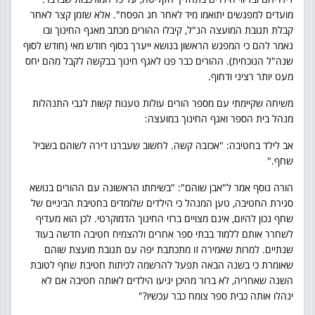
מועדים למפגשים יתואמו מיד לאחר חג הפסח". אלא שזמן קצר לאחר
קבלת תגובת המועצה הנ"ל, קיבלו ההורים מכתב מאגף החינוך ובו
נאמר להם כי המפגש הראשון בנושא ייערך בסוף חודש מאי (חודש לסוף
שנה"ל הנוכחית). ההורים כבר פנו לאגף חינוך בבקשה לקבל מהם יחס
מעט יותר רציני ודחוף.
משיחה שקיימתי עם מספר הורים עולות טענות קשות לגבי התנהלות
מנהל בית הספר ואגף החינוך במועצה:
אב לילד בחטיבה: "אכזבה קשה. לחשוב שעברנו דירה לשוהם בשביל
שחף."
הורה נוסף אמר ל"אבן שוהם": "בשיחתו הראשונה עם ההורים בנושא
סגירת החטיבה, טען המנהל כי הילדים שלומדים בחטיבת הביניים של
שחף נכון להיום, אינם מצויים ברזי החינוך הדמוקרטי. לכן הוא מעדיף
לשחרר אותם ללמוד בבתי ספר אחרים ולהצמיח חטיבה חדשה בעוד
שנתיים. למרות שאמירה זו מתכתבת יפה עם תגובת מועצת שוהם
שאומרת כי בשנה הבאה תפעל להרשמה לכיתות חטיבת שחף לטובת
השנה שאחריה, לא ברור מהיכן יגיעו הילדים לאותה חטיבה אם לא
ינהלו אותה כבית ספר צומח כבר עכשיו?"