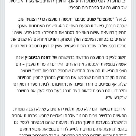
3. מדוע רק לפני כשבוע הודיע אגף החינוך להורים,באמצעות הקב"סית
של המועצה על סגירת בית הספר?
5. אילו "מאמצים" שונים מבעבר תעשה המועצה כדי להצמיח שוב
שכבה בוגרת, כאשר זו הפעם השנייה ב-4 השנים האחרונות שאגף
החינוך במועצה עושה מאמצים לסגור את החטיבה? הלא טבעי שאמון
ההורים בהבטחות המועצה הולך ונשחק, והורים אחראים לא שמים את
גורלם בכפו של מי שכבר הוכיח פעמיים שאין לו רצון בחטיבה דמוקרטית.
חשוב לציין כי המועצה החדשה בראשותה של
דפנה רבינוביץ
אינה
אשמה במציאות העגומה, את ההורים והילדים זה פחות מעניין – הם
מצפים מראשת המועצה החדשה שתטפל בדחיפות במצב שנוצר.
גורמים מקרב ההורים שנפגשו עם רבינוביץ במהלך קמפיין הבחירות
שלה, אף מציינים כי חזרה וציינה את מחויבותה לבית הספר הדמוקרטי
ותלמידיו, והם מצפים לראות כיצד תנהג כעת בכדי לעדן את המשבר
שנקלעו אליו.
הקורבנות בסיפור הם ללא ספק תלמידי החטיבה, שללא הכנה מוסדית
מתאימה נתלשים מבית החינוך שלהם ונאלצים לחפש פתרונות אחרים
ולהשתלב במערכת החינוך הרגילה. מועצת שוהם מבטיחה לטפל גם
בהם: "מועצת שוהם מחויבת לסייע להורים במציאת שיבוץ מתאים
לילדיהם ובליווי הילדים בתהליך הקליטה, על כל המורכבות שבדבר.