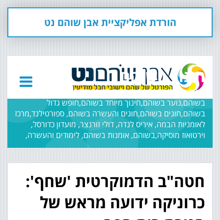
הורדת אפליקציית אבן שוהם נט
חינוך בשוהם
חינוך בשוהם,בתי ספר בשוהם,גנים בשוהם,מחלקת החינוך
בשוהם,נוער בשוהם,חינוך מיוחד בשוהם,חופש גדול
בשוהם,חוגים בשוהם,חוגים והעשרה בשוהם, ספורטילנד,מרכז
לאומניות הבמה, איריס לנדה, דולי זורנצר, מועדון כדורסל,
וירטואוז מוסיקה,בשוהם, אומנות בשוהם, לימודים והעשרה,
חטה"ב הדמוקרטית 'שחף':
כרוניקה ידועה מראש של