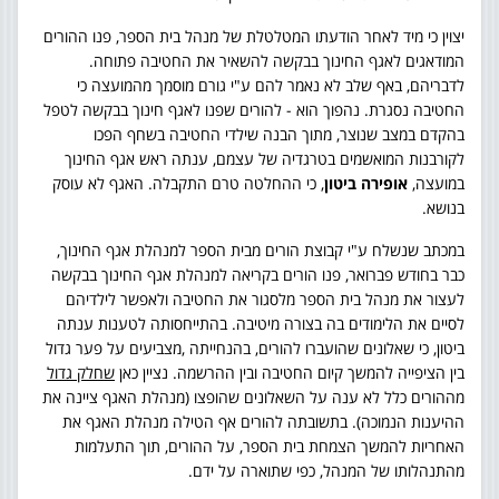
יצוין כי מיד לאחר הודעתו המטלטלת של מנהל בית הספר, פנו ההורים
המודאגים לאגף החינוך בבקשה להשאיר את החטיבה פתוחה.
לדבריהם, באף שלב לא נאמר להם ע"י גורם מוסמך מהמועצה כי
החטיבה נסגרת. נהפוך הוא - להורים שפנו לאגף חינוך בבקשה לטפל
בהקדם במצב שנוצר, מתוך הבנה שילדי החטיבה בשחף הפכו
לקורבנות המואשמים בטרגדיה של עצמם, ענתה ראש אגף החינוך
במועצה,
אופירה ביטון
, כי ההחלטה טרם התקבלה. האגף לא עוסק
בנושא.
במכתב שנשלח ע"י קבוצת הורים מבית הספר למנהלת אגף החינוך,
כבר בחודש פברואר, פנו הורים בקריאה למנהלת אגף החינוך בבקשה
לעצור את מנהל בית הספר מלסגור את החטיבה ולאפשר לילדיהם
לסיים את הלימודים בה בצורה מיטיבה. בהתייחסותה לטענות ענתה
ביטון, כי שאלונים שהועברו להורים, בהנחייתה ,מצביעים על פער גדול
בין הציפייה להמשך קיום החטיבה ובין ההרשמה. נציין כאן
שחלק גדול
מההורים כלל לא ענה על השאלונים שהופצו (מנהלת האגף ציינה את
ההיענות הנמוכה). בתשובתה להורים אף הטילה מנהלת האגף את
האחריות להמשך הצמחת בית הספר, על ההורים, תוך התעלמות
מהתנהלותו של המנהל, כפי שתוארה על ידם.