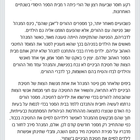
רקע חוסר שביעות רצון של הורי כיתה ו' מבית הספר היסודי בשנתיים
האחרונות.
כשבועיים מאוחר יותר, כך מספרים ההורים ל"אבן שוהם", כינס המנהל
שוב פגישה עם ההורים, אלא שהפעם הוזמנו אליה גם הילדים.
לדבריהם, הפגישה שהתקיימה הייתה טעונה מאוד, כאשר המנהל
מאשים את הילדים בפניהם בכך שהוא מעוניין לסגור את המוסד החינוכי
האהוב עליהם. ילדים מיררו בבכי והתחננו למנהל שלא יזרוק אותם מבית
הספר האהוב שלהם. יצוין כי באקט של חוסר אמון, אף אחד מאנשי
הצוות של חטיבת הביניים לא נכח בפגישות, והמנהל עמד מול ההורים
והילדים לבדו והטיח בהם האשמות, כך לדברי ההורים.
בימים שלאחר מכן פיטר המנהל את אחת מנשות הצוות של חטיבת
הביניים ללא התראה, והשאיר את החטיבה עם חצי מכמות אנשי הצוות
שהובטחה להורים בכדי שירשמו את ילדיהם לחטיבה. מספר הורים
נרתמו לעשיה חיובית והתנדבו ללמד בבית הספר בכדי לכסות על בעיות
כח האדם שנוצרו כתוצאה מההחלטות הניהוליות המסתמנות כבעייתיות,
תוך שהם מבקשים מהמנהל לאפשר לילדיהם לסיים את החטיבה בכבוד,
כפי שהתחייב רק מספר חודשים קודם לכן. אולם, המנהל סירב לחזור בו
מדבריו על סגירת החטיבה מיד בתום השנה, ומבלי שתינתן אפשרות
לילדים לסיים את חטיבת הביניים ב'שחף'.