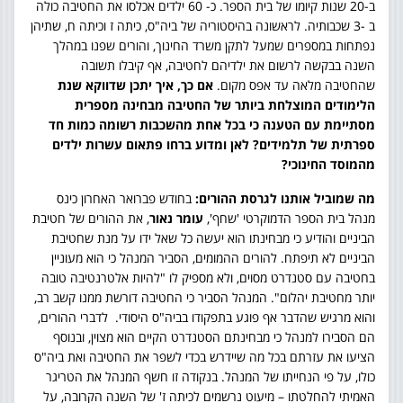
ב-20 שנות קיומו של בית הספר. כ- 60 ילדים אכלסו את החטיבה כולה
ב -3 שכבותיה. לראשונה בהיסטוריה של ביה"ס, כיתה ז וכיתה ח, שתיהן
נפתחות במספרים שמעל לתקן משרד החינוך, והורים שפנו במהלך
השנה בבקשה לרשום את ילדיהם לחטיבה, אף קיבלו תשובה
שהחטיבה מלאה עד אפס מקום.
אם כך, איך יתכן שדווקא שנת
הלימודים המוצלחת ביותר של החטיבה מבחינה מספרית
מסתיימת עם הטענה כי בכל אחת מהשכבות רשומה כמות חד
ספרתית של תלמידים? לאן ומדוע ברחו פתאום עשרות ילדים
מהמוסד החינוכי?
מה שמוביל אותנו לגרסת ההורים:
בחודש פברואר האחרון כינס
מנהל בית הספר הדמוקרטי 'שחף',
עומר נאור
, את ההורים של חטיבת
הביניים והודיע כי מבחינתו הוא יעשה כל שאל ידו על מנת שחטיבת
הביניים לא תיפתח. להורים ההמומים, הסביר המנהל כי הוא מעוניין
בחטיבה עם סטנדרט מסוים, ולא מספיק לו "להיות אלטרנטיבה טובה
יותר מחטיבת יהלום". המנהל הסביר כי החטיבה דורשת ממנו קשב רב,
והוא מרגיש שהדבר אף פוגע בתפקודו בביה"ס היסודי. לדברי ההורים,
הם הסבירו למנהל כי מבחינתם הסטנדרט הקיים הוא מצוין, ובנוסף
הציעו את עזרתם בכל מה שיידרש בכדי לשפר את החטיבה ואת ביה"ס
כולו, על פי הנחייתו של המנהל. בנקודה זו חשף המנהל את הטריגר
האמיתי להחלטתו – מיעוט נרשמים לכיתה ז' של השנה הקרובה, על