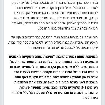
בבית הספר שחף שעבר למבנה חדש, ממשיכה בנייתו של אגף נוסף,
לטובת הרחבה ואולי אפילו תיכון דמוקרטי. אם רוצה מועצת שוהם
לראות בתחומה בית ספר דמוקרטי גדול ומשגשג מגיל הגן ועד סיום
התיכון, כמו במגוון ישובים ליברליים המכירים בחשיבותם של בתי ספר
ייחודיים, המהלך האחרון של סגירת כיתות החטיבה ב'שחף', הוא ככל
הנראה, בבחינת צעד גדול ומזיק בכיוון הלא נכון.
הורי 'שחף' גם בכיתות נמוכות מגילי החטיבה, כבר מדברים בשקט על
האפשרות שיאבדו את מבנה ביה"ס החדש, לטובת בית ספר יסודי נצרך,
שאף הובטח, לילדי שכונת הדרים הגדולה והמתפתחת.
ממועצת שוהם נמסר בתגובה: "מועצת שוהם השקיעה מאמצים
ומשאבים רבים בהצמחת חטיבה עליונה בבית הספר שחף. סמל
המוסד נשאר ללא שינוי ובזמן הקרוב אמורות להסתיים עבודות
תוספת הבניה של המבנה. בתום תקופת הרישום לצערנו הרב
עולה כי אין מספיק נרשמים לפתיחת כיתה תקנית באף אחת
משכבות ז'-ט' בשנת הלימודים תשפ"ה. בכל אחת מהשכבות
רשומים 5-8 תלמידים בלבד, מצב שאינו מאפשר פעילות
פדגוגית, חינוכית או חברתית ושיש לו השפעה על כלל תלמידי
בית הספר
.